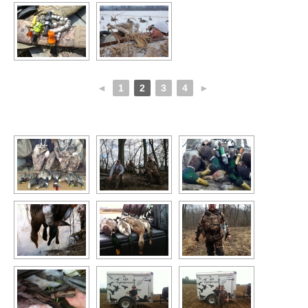
◄
1
2
3
4
►