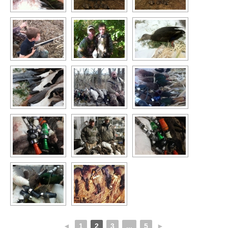
◄
1
2
3
...
5
►