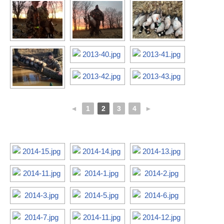
◄
1
2
3
4
►