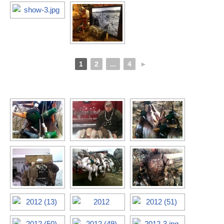
1
2
...
4
►