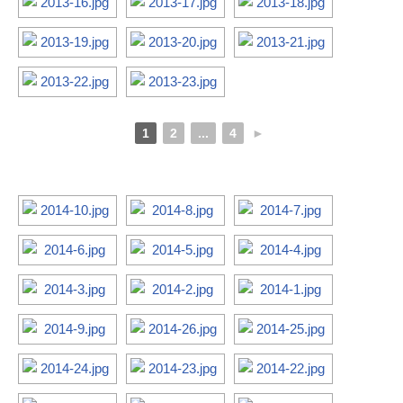
1
2
...
4
►